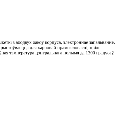
кеткі з абодвух бакоў корпуса, электроннае запальванне,
арыстоўваецца для харчовай прамысловасці, цвіль
оўная тэмпература цэнтральнага полымя да 1300 градусаў.