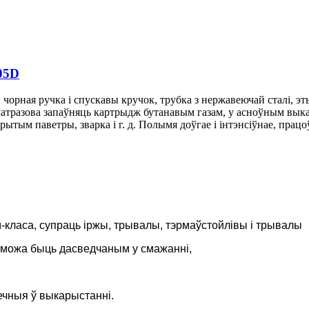
05D
орная ручка і спускавы кручок, трубка з нержавеючай сталі, эты
шматразова запаўняць картрыдж бутанавым газам, у асноўным вык
ытым паветры, зварка і г. д. Полымя доўгае і інтэнсіўнае, прац
-класа, супраць іржы, трывалы, тэрмаўстойлівы і трывалы
н можа быць дасведчаным у смажанні,
ечныя ў выкарыстанні.