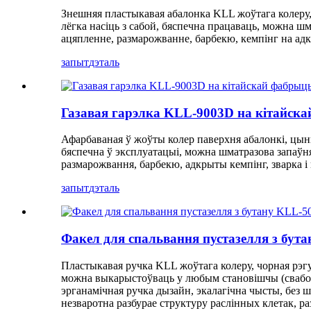
Знешняя пластыкавая абалонка KLL жоўтага колеру, ч
лёгка насіць з сабой, бяспечна працаваць, можна 
ацяпленне, размарожванне, барбекю, кемпінг на адкр
запыт
дэталь
Газавая гарэлка KLL-9003D на кітайск
Афарбаваная ў жоўты колер паверхня абалонкі, цынка
бяспечна ў эксплуатацыі, можна шматразова запаў
размарожвання, барбекю, адкрыты кемпінг, зварка і 
запыт
дэталь
Факел для спальвання пустазелля з бут
Пластыкавая ручка KLL жоўтага колеру, чорная рэгу
можна выкарыстоўваць у любым становішчы (свабодна
эрганамічная ручка дызайн, экалагічна чысты, без 
незваротна разбурае структуру раслінных клетак, р