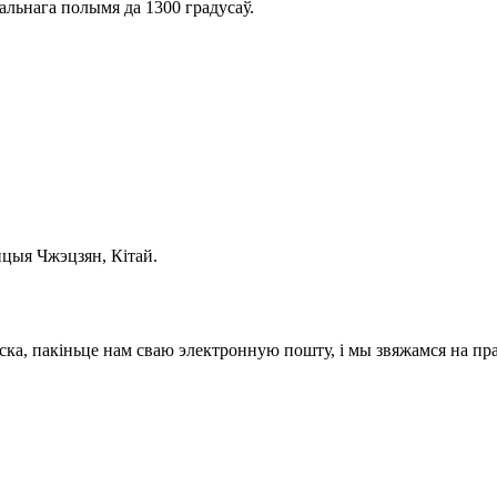
альнага полымя да 1300 градусаў.
нцыя Чжэцзян, Кітай.
ска, пакіньце нам сваю электронную пошту, і мы звяжамся на пра