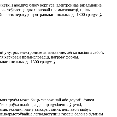
кеткі з абодвух бакоў корпуса, электроннае запальванне,
арыстоўваецца для харчовай прамысловасці, цвіль
оўная тэмпература цэнтральнага полымя да 1300 градусаў.
й унутры, электроннае запальванне, лёгка насіць з сабой,
ля харчовай прамысловасці, нагрэву формы,
льнага полымя да 1300 градусаў.
ўжыня трубы можа быць скарочанай або доўгай, факел
лакіроўка цылінера для прадухілення ўцечкі,
лымя, эканамічнае ў выкарыстанні, цеплавой выбух
д. выкарыстоўвайце лёгкадаступны газавы балон з бутанам