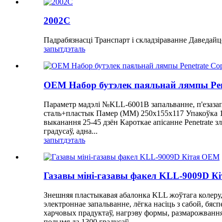
2002C
Падрабязнасці Транспарт і складзіраванне Даведайц
запыт
дэталь
OEM Набор бутэлек паяльнай лямпы Pen
Параметр мадэлі №KLL-6001B запальванне, п'езаза
сталь+пластык Памер (ММ) 250x155x117 Упакоўка 1
выканання 25-45 дзён Кароткае апісанне Penetrate з
градусаў, адна...
запыт
дэталь
Газавы міні-газавы факел KLL-9009D К
Знешняя пластыкавая абалонка KLL жоўтага колеру, 
электроннае запальванне, лёгка насіць з сабой, б
харчовых прадуктаў, нагрэву формы, размарожвання, 
полымя да 1300 градусаў.