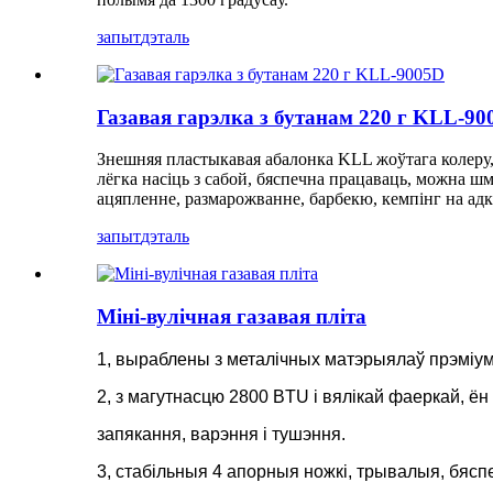
запыт
дэталь
Газавая гарэлка з бутанам 220 г KLL-90
Знешняя пластыкавая абалонка KLL жоўтага колеру, ч
лёгка насіць з сабой, бяспечна працаваць, можна 
ацяпленне, размарожванне, барбекю, кемпінг на адкр
запыт
дэталь
Міні-вулічная газавая пліта
1, выраблены з металічных матэрыялаў прэміум
2, з магутнасцю 2800 BTU і вялікай фаеркай, ё
запякання, варэння і тушэння.
3, стабільныя 4 апорныя ножкі, трывалыя, бясп