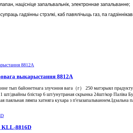
апан, націсніце запальвальнік, электроннае запальванне;
я
супраць гадзінны стрэлкі, каб павялічыць газ, па гадзіннік
зовага выкарыстання 8812A
анне тып байонетнага злучэння вага（г） 250 матэрыял прадукт
 шт/двайны блістар 6 шт/унутраная скрынка 24шт/кор Паліва 
 паяльная лямпа хатняга кухара з п'езазапальваннем.Ідэальна па
r KLL-8816D