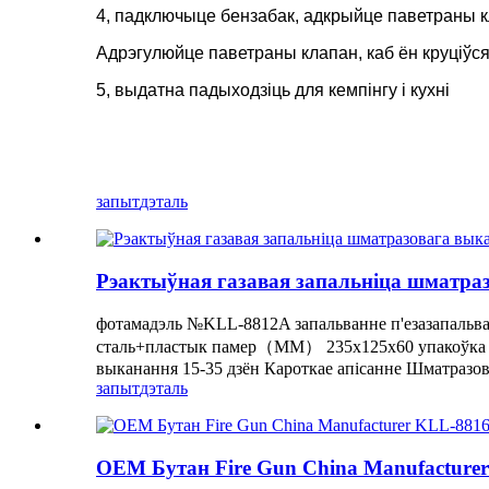
4, падключыце бензабак, адкрыйце паветраны кл
Адрэгулюйце паветраны клапан, каб ён круціўс
5, выдатна падыходзіць для кемпінгу і кухні
запыт
дэталь
Рэактыўная газавая запальніца шматра
фотамадэль №KLL-8812A запальванне п'езазапальв
сталь+пластык памер（ММ） 235x125x60 упакоўка 1
выканання 15-35 дзён Кароткае апісанне Шматразовая
запыт
дэталь
OEM Бутан Fire Gun China Manufacture