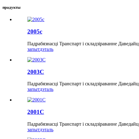
прадукты
2005c
Падрабязнасці Транспарт і складзіраванне Даведайц
запыт
дэталь
2003C
Падрабязнасці Транспарт і складзіраванне Даведайц
запыт
дэталь
2001C
Падрабязнасці Транспарт і складзіраванне Даведайц
запыт
дэталь