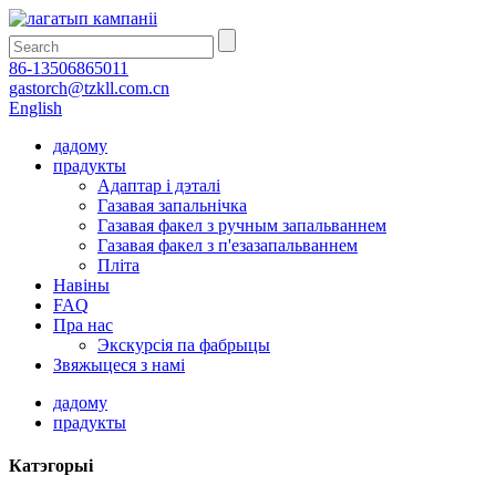
86-13506865011
gastorch@tzkll.com.cn
English
дадому
прадукты
Адаптар і дэталі
Газавая запальнічка
Газавая факел з ручным запальваннем
Газавая факел з п'езазапальваннем
Пліта
Навіны
FAQ
Пра нас
Экскурсія па фабрыцы
Звяжыцеся з намі
дадому
прадукты
Катэгорыі