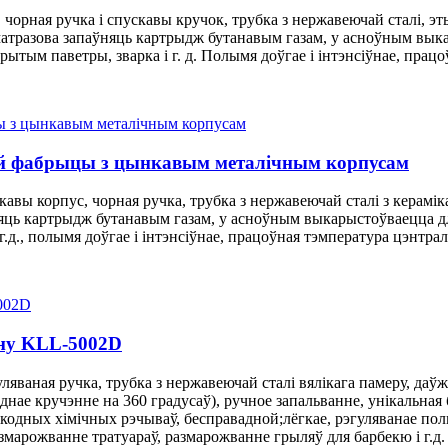
орная ручка і спускавы кручок, трубка з нержавеючай сталі, эты
шматразова запаўняць картрыдж бутанавым газам, у асноўным вык
ытым паветры, зварка і г. д. Полымя доўгае і інтэнсіўнае, прац
ай фабрыцы з цынкавым металічным корпусам
вы корпус, чорная ручка, трубка з нержавеючай сталі з кераміка
няць картрыдж бутанавым газам, у асноўным выкарыстоўваецца д
г.д., полымя доўгае і інтэнсіўнае, працоўная тэмпература цэнтра
ану KLL-5002D
ляваная ручка, трубка з нержавеючай сталі вялікага памеру, да
е кручэнне на 360 градусаў), ручное запальванне, унікальная б
шкодных хімічных рэчываў, бесправадной;лёгкае, рэгуляванае по
азмарожванне тратуараў, размарожванне грыляў для барбекю і г.