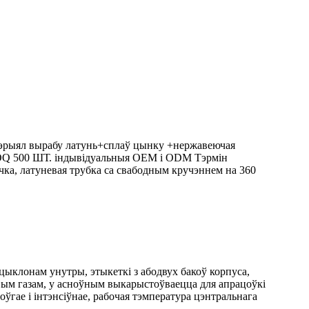
атэрыял вырабу латунь+сплаў цынку +нержавеючая
 MOQ 500 ШТ. індывідуальныя OEM і ODM Тэрмін
ечка, латуневая трубка са свабодным кручэннем на 360
цыклонам унутры, этыкеткі з абодвух бакоў корпуса,
авым газам, у асноўным выкарыстоўваецца для апрацоўкі
оўгае і інтэнсіўнае, рабочая тэмпература цэнтральнага