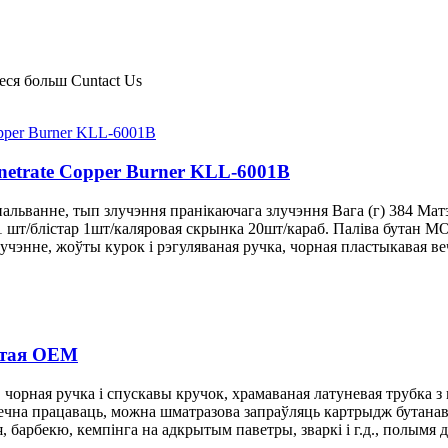
еся больш Cuntact Us
etrate Copper Burner KLL-6001B
пальванне, тып злучэння пранікаючага злучэння Вага (г) 384 М
 шт/блістар 1шт/каляровая скрынка 20шт/караб. Паліва бутан
лучэнне, жоўты курок і рэгуляваная ручка, чорная пластыкавая в
ітая OEM
чорная ручка і спускавы кручок, храмаваная латуневая трубка з 
яспечна працаваць, можна шматразова запраўляць картрыдж бутан
барбекю, кемпінга на адкрытым паветры, зваркі і г.д., полымя д