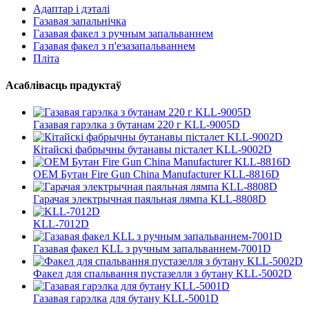
Адаптар і дэталі
Газавая запальнічка
Газавая факел з ручным запальваннем
Газавая факел з п'езазапальваннем
Пліта
Асаблівасць прадуктаў
Газавая гарэлка з бутанам 220 г KLL-9005D
Кітайскі фабрычны бутанавы пісталет KLL-9002D
OEM Бутан Fire Gun China Manufacturer KLL-8816D
Гарачая электрычная паяльная лямпа KLL-8808D
KLL-7012D
Газавая факел KLL з ручным запальваннем-7001D
Факел для спальвання пустазелля з бутану KLL-5002D
Газавая гарэлка для бутану KLL-5001D