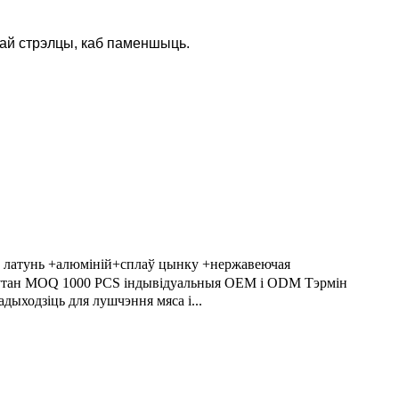
авай стрэлцы, каб паменшыць.
у латунь +алюміній+сплаў цынку +нержавеючая
Бутан MOQ 1000 PCS індывідуальныя OEM і ODM Тэрмін
дыходзіць для лушчэння мяса і...