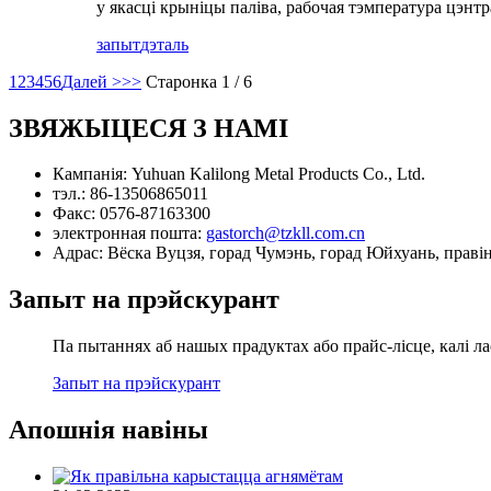
у якасці крыніцы паліва, рабочая тэмпература цэнтр
запыт
дэталь
1
2
3
4
5
6
Далей >
>>
Старонка 1 / 6
ЗВЯЖЫЦЕСЯ З НАМІ
Кампанія:
Yuhuan Kalilong Metal Products Co., Ltd.
тэл.:
86-13506865011
Факс:
0576-87163300
электронная пошта:
gastorch@tzkll.com.cn
Адрас:
Вёска Вуцзя, горад Чумэнь, горад Юйхуань, праві
Запыт на прэйскурант
Па пытаннях аб нашых прадуктах або прайс-лісце, калі ла
Запыт на прэйскурант
Апошнія навіны