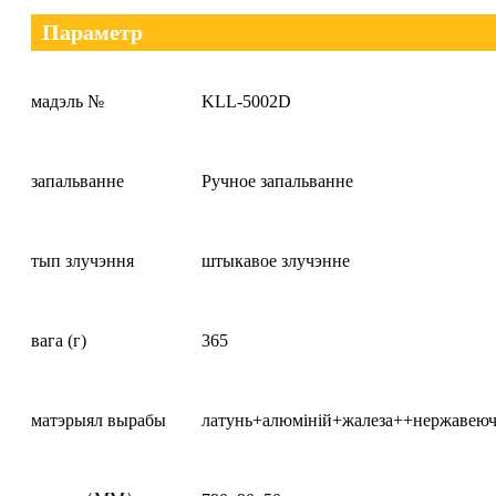
Параметр
мадэль №
KLL-5002D
запальванне
Ручное запальванне
тып злучэння
штыкавое злучэнне
вага (г)
365
матэрыял вырабы
латунь+алюміній+жалеза++нержавеюч