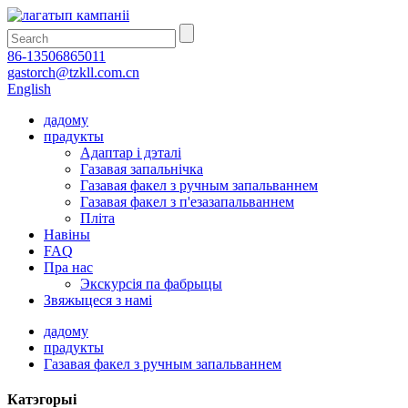
86-13506865011
gastorch@tzkll.com.cn
English
дадому
прадукты
Адаптар і дэталі
Газавая запальнічка
Газавая факел з ручным запальваннем
Газавая факел з п'езазапальваннем
Пліта
Навіны
FAQ
Пра нас
Экскурсія па фабрыцы
Звяжыцеся з намі
дадому
прадукты
Газавая факел з ручным запальваннем
Катэгорыі