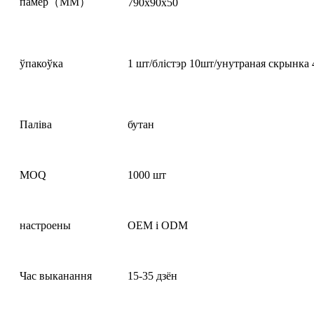
памер（MM）
790х90х50
ўпакоўка
1 шт/блістэр 10шт/унутраная скрынка
Паліва
бутан
MOQ
1000 шт
настроены
OEM і ODM
Час выканання
15-35 дзён