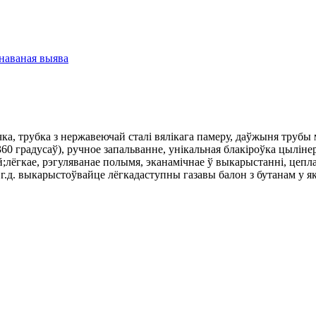
ка, трубка з нержавеючай сталі вялікага памеру, даўжыня трубы
 градусаў), ручное запальванне, унікальная блакіроўка цылінер
;лёгкае, рэгуляванае полымя, эканамічнае ў выкарыстанні, цепл
г.д. выкарыстоўвайце лёгкадаступны газавы балон з бутанам у я