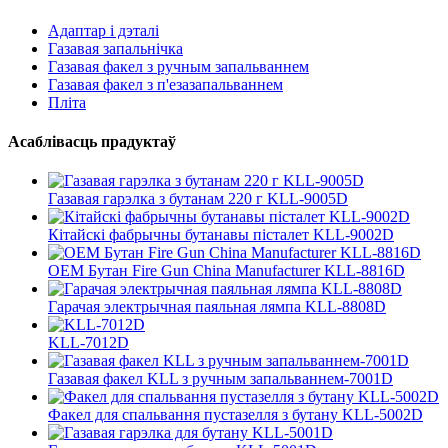
Адаптар і дэталі
Газавая запальнічка
Газавая факел з ручным запальваннем
Газавая факел з п'езазапальваннем
Пліта
Асаблівасць прадуктаў
Газавая гарэлка з бутанам 220 г KLL-9005D
Кітайскі фабрычны бутанавы пісталет KLL-9002D
OEM Бутан Fire Gun China Manufacturer KLL-8816D
Гарачая электрычная паяльная лямпа KLL-8808D
KLL-7012D
Газавая факел KLL з ручным запальваннем-7001D
Факел для спальвання пустазелля з бутану KLL-5002D