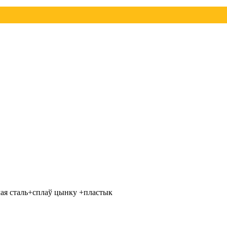
ая сталь+сплаў цынку +пластык