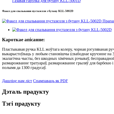
Газавая гарэлка для бутану KLL-5001D
Факел для спальвання пустазелля з бутану KLL-5002D
Кароткае апісанне:
Пластыкавая ручка KLL жоўтага колеру, чорная рэгуляваная руч
выкарыстоўваць у любым становішчы (свабоднае кручэнне на 360
экалагічна чысты, без шкодных хімічных рэчываў, бесправадной
размарожванне тратуараў, размарожванне грыляў для барбекю і 
полымя да 1300 градусаў.
Дашліце нам ліст
Спампаваць як PDF
Дэталь прадукту
Тэгі прадукту